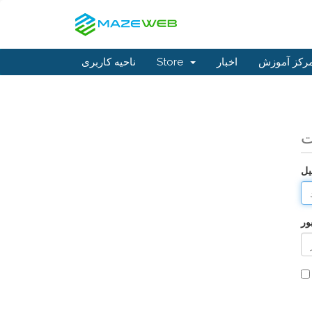
رکز آموزش
اخبار
Store
ناحیه کاربری
ت
یل
ور