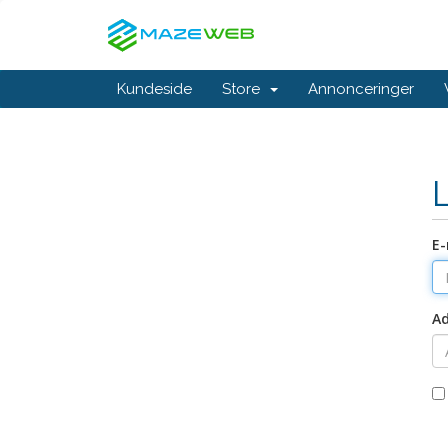
Kundeside
Store
Annonceringer
E-
A