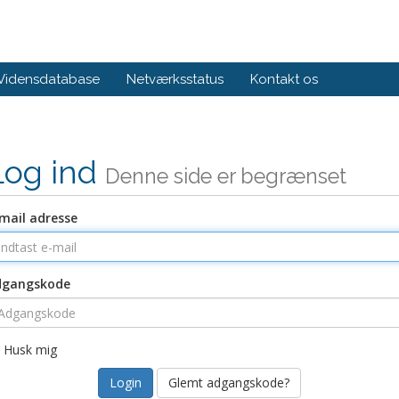
Vidensdatabase
Netværksstatus
Kontakt os
Log ind
Denne side er begrænset
mail adresse
dgangskode
Husk mig
Glemt adgangskode?