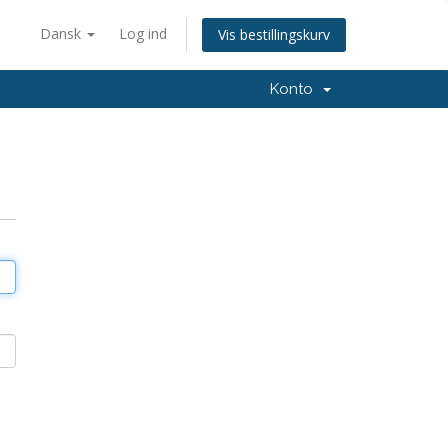
Dansk
Log ind
Vis bestillingskurv
Konto