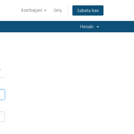
Azerbaijani
Giriş
Səbətə bax
Hesab
r