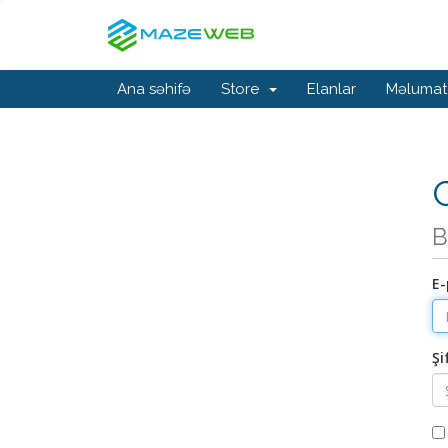
Ana səhifə
Store
Elanlar
Məlumat
G
B
E-
Şi