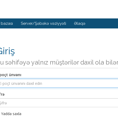
 bazası
Server/Şəbəkə vəziyyəti
Əlaqə
iriş
u səhifəyə yalnız müştərilər daxil ola bilə
poçt ünvanı
frə
Yadda saxla