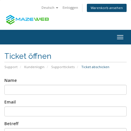
Deutsch
Einloggen
Warenkorb ansehen
Togg
navig
Ticket öffnen
Support
Kundenlogin
Supporttickets
Ticket abschicken
Name
Email
Betreff