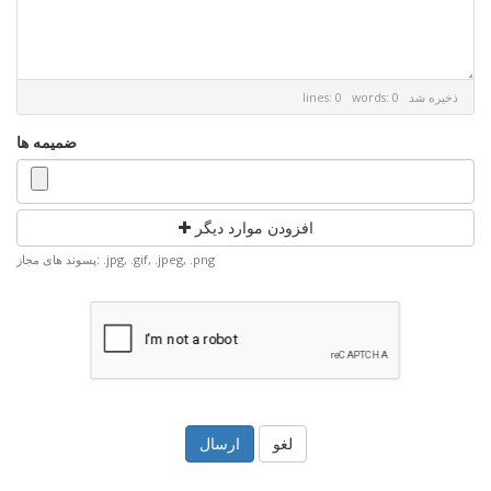
ذخیره شد
lines: 0 words: 0
ضمیمه ها
افزودن موارد دیگر
پسوند های مجاز: .jpg, .gif, .jpeg, .png
لغو