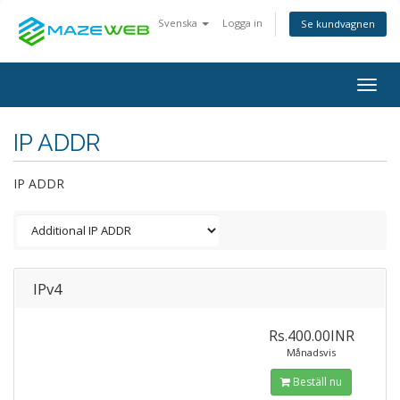
Svenska
Logga in
Se kundvagnen
Togg
navig
IP ADDR
IP ADDR
IPv4
Rs.400.00INR
Månadsvis
Beställ nu